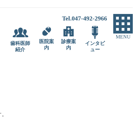
Tel.047-492-2966
MENU
医院案
診療案
歯科医師
インタビ
内
内
紹介
ュー
す。